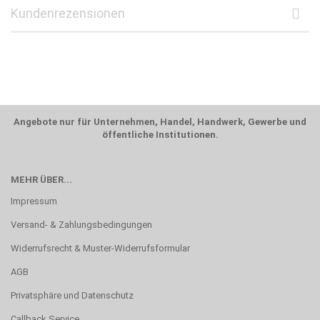
Kundenrezensionen
Angebote nur für Unternehmen, Handel, Handwerk, Gewerbe und
öffentliche Institutionen.
MEHR ÜBER...
Impressum
Versand- & Zahlungsbedingungen
Widerrufsrecht & Muster-Widerrufsformular
AGB
Privatsphäre und Datenschutz
Callback Service