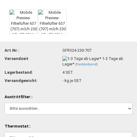
Art.Nr.:
SFR324-230-707
Versandzeit
1-3 Tage ab
Lager*
(freibleibend)
Lagerbestand:
4
SET
Versandgewicht:
-
kg je SET
Austrittfilter::
Thermostat::