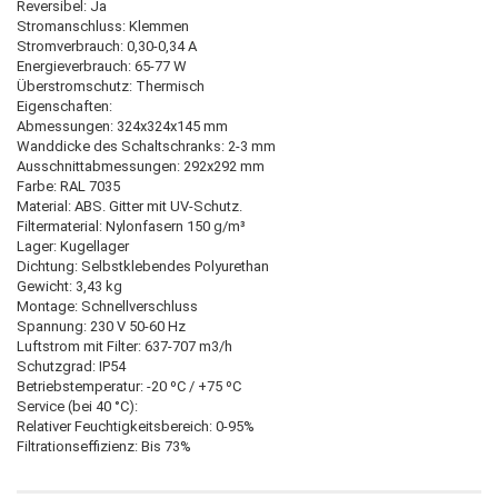
Reversibel: Ja
Stromanschluss: Klemmen
Stromverbrauch: 0,30-0,34 A
Energieverbrauch: 65-77 W
Überstromschutz: Thermisch
Eigenschaften:
Abmessungen: 324x324x145 mm
Wanddicke des Schaltschranks: 2-3 mm
Ausschnittabmessungen: 292x292 mm
Farbe: RAL 7035
Material: ABS. Gitter mit UV-Schutz.
Filtermaterial: Nylonfasern 150 g/m³
Lager: Kugellager
Dichtung: Selbstklebendes Polyurethan
Gewicht: 3,43 kg
Montage: Schnellverschluss
Spannung: 230 V 50-60 Hz
Luftstrom mit Filter: 637-707 m3/h
Schutzgrad: IP54
Betriebstemperatur: -20 ºC / +75 ºC
Service (bei 40 °C):
Relativer Feuchtigkeitsbereich: 0-95%
Filtrationseffizienz: Bis 73%